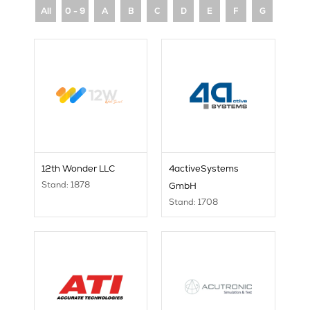
All
0 - 9
A
B
C
D
E
F
G
H
12th Wonder LLC
4activeSystems
Stand: 1878
GmbH
Stand: 1708