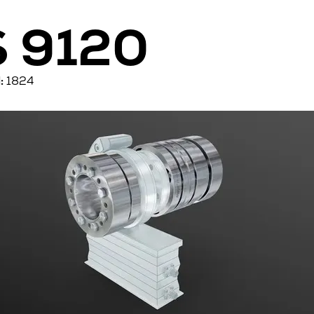
 9120
:
1824