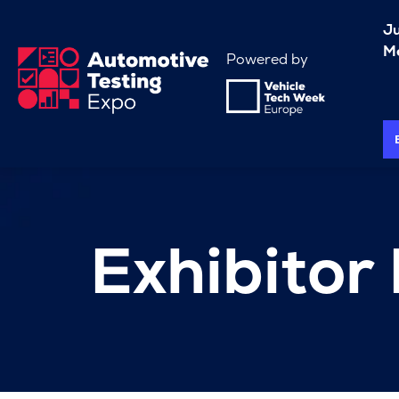
J
Me
Powered by
Exhibitor