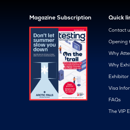
Magazine Subscription
Quick li
Contact 
Opening 
Why Atte
Why Exhi
Exhibitor
Visa Info
FAQs
The VIP E