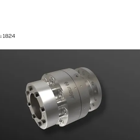
:
1824