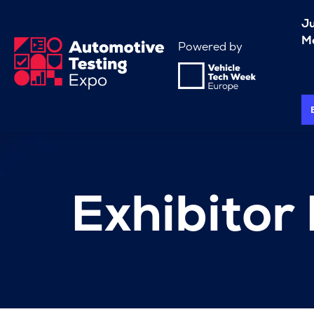
J
Me
Powered by
Exhibitor