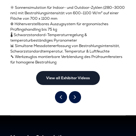
🌞 Sonnensimulation für Indoor- und Outdoor-Zyklen (280–3000
nm) mit Bestrahlungsintensität von 600–1100 W/m² auf einer
Fläche von 700 x 1100 mm
⚙️ Höhenverstellbares Auszugsystem für ergonomisches
Prüflingshandling bis 75 kg
🌡️ Schwarzstandard-Temperaturregelung &
temperaturbeständiges Pyranometer
📊 Simultane Messdatenerfassung von Bestrahlungsintensität,
Schwarzstandardtemperatur, Temperatur & Luftfeuchte
🔧 Werkzeuglos montierbare Verblendung des Prüfraumfensters
für homogene Bestrahlung
View all Exhibitor Videos