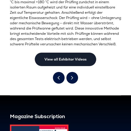
°C bis maximal +180 °C wird der Prüfling zunächst in einem
isolierten Raum aufgeheizt und für eine individuell einstellbare
Zeit auf Temperatur gehalten. Anschließend erfolgt der
eigentliche Eiswasserschock: Der Prüfling wird – ohne Umlagerung
oder mechanische Bewegung – direkt mit Wasser überströmt,
während die Prüfwanne geflutet wird. Diese innovative Methode
bringt entscheidende Vorteile mit sich: Prüflinge können während
des gesamten Tests elektrisch betrieben werden, und selbst
schwere Prüfteile verursachen keinen mechanischen Verschleiß.
View all Exhibitor Videos
Magazine Subscription