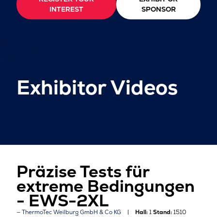
INTEREST
SPONSOR
Exhibitor Videos
Präzise Tests für
extreme Bedingungen
- EWS-2XL
ThermoTec Weilburg GmbH & Co KG
Hall:
1
Stand:
1510