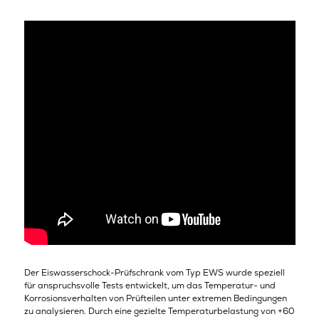
Der Eiswasserschock-Prüfschrank vom Typ EWS wurde speziell
für anspruchsvolle Tests entwickelt, um das Temperatur- und
Korrosionsverhalten von Prüfteilen unter extremen Bedingungen
zu analysieren. Durch eine gezielte Temperaturbelastung von +60