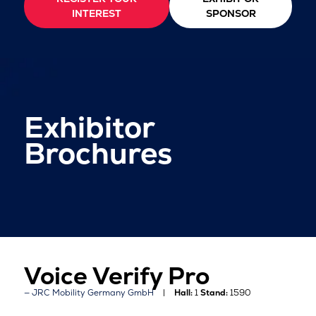
INTEREST
SPONSOR
Exhibitor
Brochures
Voice Verify Pro
JRC Mobility Germany GmbH
Hall:
1
Stand:
1590